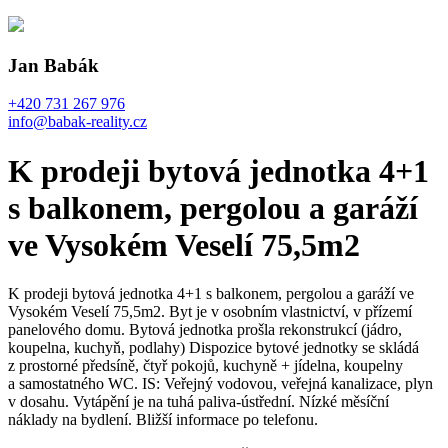
Jan Babák
+420 731 267 976
info@babak-reality.cz
K prodeji bytová jednotka 4+1
s balkonem, pergolou a garáží
ve Vysokém Veselí 75,5m2
K prodeji bytová jednotka 4+1 s balkonem, pergolou a garáží ve
Vysokém Veselí 75,5m2. Byt je v osobním vlastnictví, v přízemí
panelového domu. Bytová jednotka prošla rekonstrukcí (jádro,
koupelna, kuchyň, podlahy) Dispozice bytové jednotky se skládá
z prostorné předsíně, čtyř pokojů, kuchyně + jídelna, koupelny
a samostatného WC. IS: Veřejný vodovou, veřejná kanalizace, plyn
v dosahu. Vytápění je na tuhá paliva-ústřední. Nízké měsíční
náklady na bydlení. Bližší informace po telefonu.