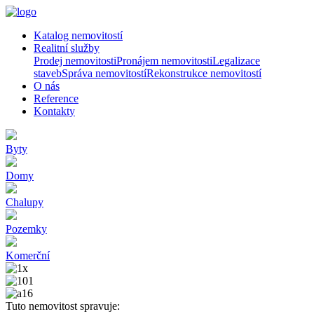
Katalog nemovitostí
Realitní služby
Prodej nemovitosti
Pronájem nemovitosti
Legalizace
staveb
Správa nemovitostí
Rekonstrukce nemovitostí
O nás
Reference
Kontakty
Byty
Domy
Chalupy
Pozemky
Komerční
Tuto nemovitost spravuje: